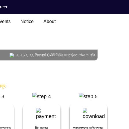
reer
vents
Notice
About
২০২১-২০২২ শিক্ষাবর্ষে C-ইউনিটের অন্তর্ভূক্ত নাটক ও নাট্যতত্ত্ব এবং চারুকলা বিভাগের ব্
মূহ
র আপলোড
ফি প্রদান
প্রবেশপত্র ডাউনলোড