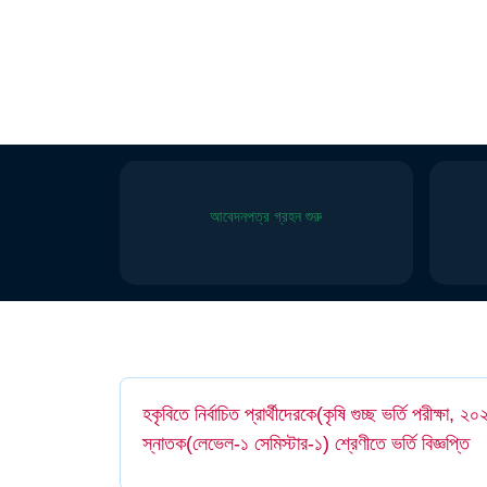
আবেদনপত্র গ্রহন শুরু
হকৃবিতে নির্বাচিত প্রার্থীদেরকে(কৃষি গুচ্ছ ভর্তি পরীক্ষা, 
স্নাতক(লেভেল-১ সেমিস্টার-১) শ্রেণীতে ভর্তি বিজ্ঞপ্তি