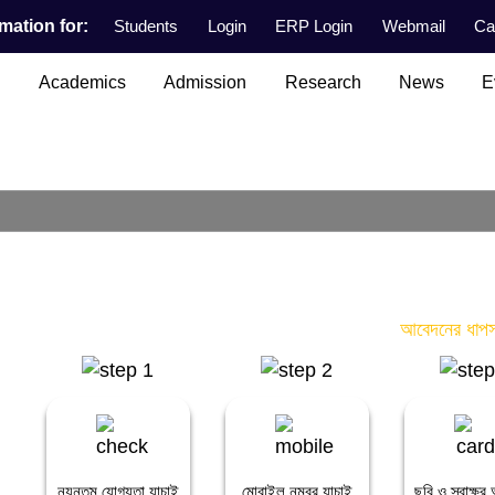
mation for:
Students
Login
ERP Login
Webmail
Ca
n
Academics
Admission
Research
News
E
আবেদনের ধাপস
ন্যূনতম যোগ্যতা যাচাই
মোবাইল নম্বর যাচাই
ছবি ও স্বাক্ষ