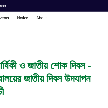
reer
vents
Notice
About
বার্ষিকী ও জাতীয় শোক দিবস -
্যালয়ের জাতীয় দিবস উদযাপন
চী